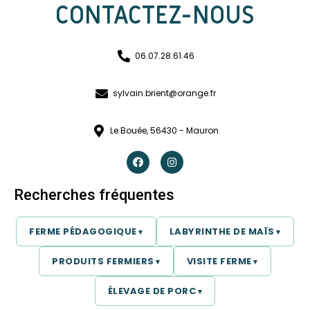
CONTACTEZ-NOUS
06.07.28.61.46
sylvain.brient@orange.fr
Le Bouée, 56430 - Mauron
Recherches fréquentes
FERME PÉDAGOGIQUE
LABYRINTHE DE MAÏS
PRODUITS FERMIERS
VISITE FERME
ÉLEVAGE DE PORC